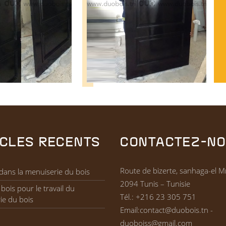
ICLES RECENTS
CONTACTEZ-N
Route de bizerte, sanhaga-el Mn
dans la menuiserie du bois
2094 Tunis – Tunisie
bois pour le travail du
Tél.:
+216 23 305 751
ie du bois
Email:
contact@duobois.tn -
duoboiss@gmail.com